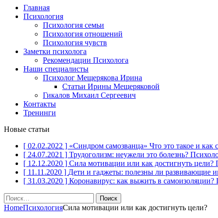
Главная
Психология
Психология семьи
Психология отношений
Психология чувств
Заметки психолога
Рекомендации Психолога
Наши специалисты
Психолог Мещерякова Ирина
Статьи Ирины Мещеряковой
Гикалов Михаил Сергеевич
Контакты
Тренинги
Новые статьи
[ 02.02.2022 ]
«Синдром самозванца» Что это такое и как 
[ 24.07.2021 ]
Трудоголизм: неужели это болезнь?
Психол
[ 12.12.2020 ]
Сила мотивации или как достигнуть цели?
[ 11.11.2020 ]
Дети и гаджеты: полезны ли развивающие 
[ 31.03.2020 ]
Коронавирус: как выжить в самоизоляции?
Найти:
Home
Психология
Сила мотивации или как достигнуть цели?