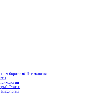
с ним бороться?
Психология
огия
Психология
игры?
Статьи
Психология