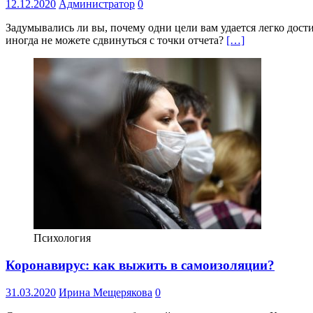
12.12.2020
Администратор
0
Задумывались ли вы, почему одни цели вам удается легко дости
иногда не можете сдвинуться с точки отчета?
[…]
Психология
Коронавирус: как выжить в самоизоляции?
31.03.2020
Ирина Мещерякова
0