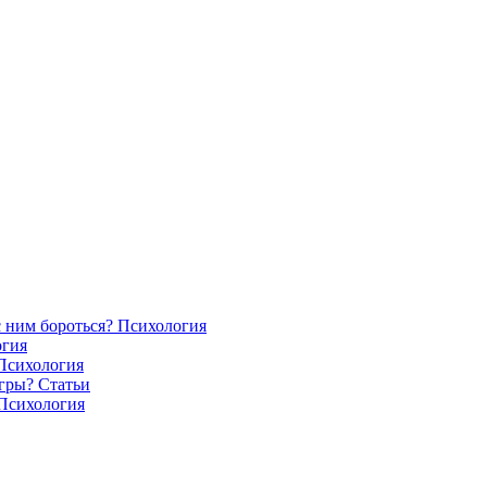
с ним бороться?
Психология
огия
Психология
игры?
Статьи
Психология