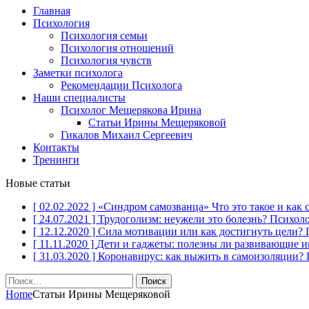
Главная
Психология
Психология семьи
Психология отношений
Психология чувств
Заметки психолога
Рекомендации Психолога
Наши специалисты
Психолог Мещерякова Ирина
Статьи Ирины Мещеряковой
Гикалов Михаил Сергеевич
Контакты
Тренинги
Новые статьи
[ 02.02.2022 ]
«Синдром самозванца» Что это такое и как 
[ 24.07.2021 ]
Трудоголизм: неужели это болезнь?
Психол
[ 12.12.2020 ]
Сила мотивации или как достигнуть цели?
[ 11.11.2020 ]
Дети и гаджеты: полезны ли развивающие 
[ 31.03.2020 ]
Коронавирус: как выжить в самоизоляции?
Найти:
Home
Статьи Ирины Мещеряковой