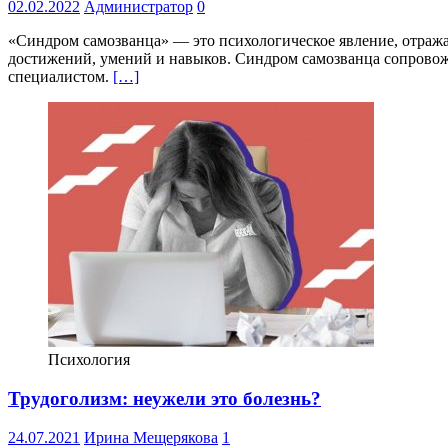
02.02.2022
Администратор
0
«Синдром самозванца» — это психологическое явление, отража
достижений, умений и навыков. Синдром самозванца сопровожд
специалистом.
[…]
Психология
Трудоголизм: неужели это болезнь?
24.07.2021
Ирина Мещерякова
1