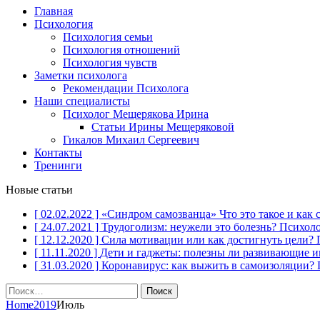
Главная
Психология
Психология семьи
Психология отношений
Психология чувств
Заметки психолога
Рекомендации Психолога
Наши специалисты
Психолог Мещерякова Ирина
Статьи Ирины Мещеряковой
Гикалов Михаил Сергеевич
Контакты
Тренинги
Новые статьи
[ 02.02.2022 ]
«Синдром самозванца» Что это такое и как 
[ 24.07.2021 ]
Трудоголизм: неужели это болезнь?
Психол
[ 12.12.2020 ]
Сила мотивации или как достигнуть цели?
[ 11.11.2020 ]
Дети и гаджеты: полезны ли развивающие 
[ 31.03.2020 ]
Коронавирус: как выжить в самоизоляции?
Найти:
Home
2019
Июль