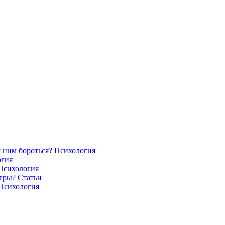
с ним бороться?
Психология
огия
Психология
игры?
Статьи
Психология