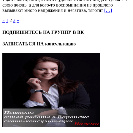
свою жизнь, а для кого-то воспоминания из прошлого
вызывают много напряжения и негатива, тяготят
[…]
Навигация
«
1
2
3
»
по
ПОДПИШИТЕСЬ НА ГРУППУ В ВК
записям
ЗАПИСАТЬСЯ НА консультацию