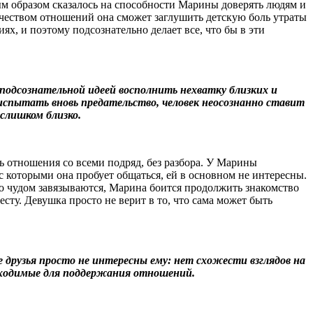
ным образом сказалось на способности Марины доверять людям и
личеством отношений она сможет заглушить детскую боль утраты
ях, и поэтому подсознательно делает все, что бы в эти
одсознательной идеей восполнить нехватку близких и
испытать вновь предательство, человек неосознанно ставит
слишком близко.
 отношения со всеми подряд, без разбора. У Марины
с которыми она пробует общаться, ей в основном не интересны.
-то чудом завязываются, Марина боится продолжить знакомство
есту. Девушка просто не верит в то, что сама может быть
 друзья просто не интересны ему: нет схожести взглядов на
обходимые для поддержания отношений.