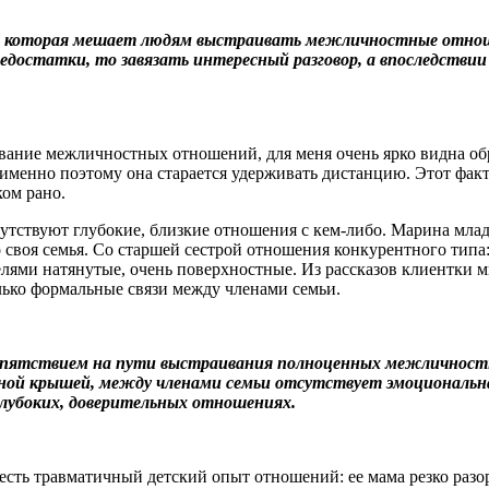
ин, которая мешает людям выстраивать межличностные отношен
е недостатки, то завязать интересный разговор, а впоследств
вание межличностных отношений, для меня очень ярко видна обр
 именно поэтому она старается удерживать дистанцию. Этот факт
ком рано.
сутствуют глубокие, близкие отношения с кем-либо.
Марина младш
 своя семья. Со старшей сестрой отношения конкурентного типа:
лями натянутые, очень поверхностные. Из рассказов клиентки м
олько формальные связи между членами семьи.
пятствием на пути выстраивания полноценных межличностн
ой крышей, между членами семьи отсутствует эмоциональная 
 глубоких, доверительных отношениях.
есть травматичный детский опыт отношений: ее мама резко разорв