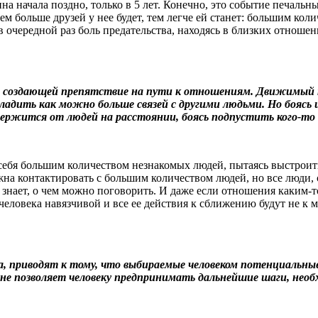
на начала поздно, только в 5 лет. Конечно, это событие печаль
ем больше друзей у нее будет, тем легче ей станет: большим ко
 очередной раз боль предательства, находясь в близких отношени
 создающей препятствие на пути к отношениям. Движимый п
адить как можно больше связей с другими людьми. Но боясь 
держится от людей на расстоянии, боясь подпустить кого-то 
себя большим количеством незнакомых людей, пытаясь выстроить
жна контактировать с большим количеством людей, но все люди, 
не знает, о чем можно поговорить. И даже если отношения каким
 человека навязчивой и все ее действия к сближению будут не к м
, приводят к тому, что выбираемые человеком потенциальные
бе не позволяет человеку предпринимать дальнейшие шаги, не