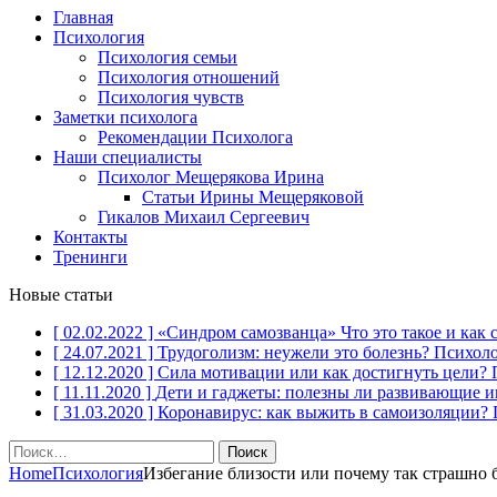
Главная
Психология
Психология семьи
Психология отношений
Психология чувств
Заметки психолога
Рекомендации Психолога
Наши специалисты
Психолог Мещерякова Ирина
Статьи Ирины Мещеряковой
Гикалов Михаил Сергеевич
Контакты
Тренинги
Новые статьи
[ 02.02.2022 ]
«Синдром самозванца» Что это такое и как 
[ 24.07.2021 ]
Трудоголизм: неужели это болезнь?
Психол
[ 12.12.2020 ]
Сила мотивации или как достигнуть цели?
[ 11.11.2020 ]
Дети и гаджеты: полезны ли развивающие 
[ 31.03.2020 ]
Коронавирус: как выжить в самоизоляции?
Найти:
Home
Психология
Избегание близости или почему так страшно 