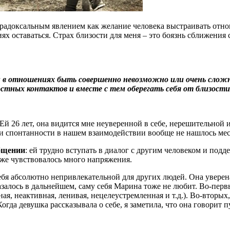
парадоксальным явлением как желание человека выстраивать отн
ях оставаться. Страх близости для меня – это боязнь сближения
и в отношениях быть совершенно невозможно или очень сло
тных контактов и вместе с тем оберегать себя от близости
Ей 26 лет, она видится мне неуверенной в себе, нерешительной
и спонтанности в нашем взаимодействии вообще не нашлось мес
бщении
: ей трудно вступать в диалог с другим человеком и подд
кже чувствовалось много напряжения.
ебя абсолютно непривлекательной для других людей. Она уверена
залось в дальнейшем, саму себя Марина тоже не любит. Во-первых
, неактивная, ленивая, нецелеустремленная и т.д.). Во-вторых,
Когда девушка рассказывала о себе, я заметила, что она говорит пу