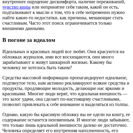
внутреннее ощущение дискомфорта, наличие переживаний,
чувство вины
или непринятие себя таким, какой он есть,
подталкивают к мысли о том, что в себе непременно нужно
найти какие-то недостатки, как причины, мешающие стать
счастливым. Часто этот поиск ограничивается только
внешними данными.
В погоне за идеалом
Идеальных и красивых людей все любят. Они красуются на
обложках журналов, ими все восхищаются, они много
зарабатывают и живут шикарной жизнью. Какому бы
человеку не хотелось быть таким?
Средства массовой информации пропагандируют идеальное,
подтянутое тело, нам активно рекламируют всякие средства и
продукты, продляющие молодость, делающие нас яркими и
красивыми. Многие люди верят, что идеальная внешность —
это залог удачи, она сделает по-настоящему счастливыми,
позволит привлекать к себе внимание и выделяться из толпы.
Однако, какую бы красивую обложку вы не одели на книгу, ее
содержание останется неизменным. И многие люди забывают,
что только лишь идеальной внешности далеко не достаточно.
Человека определяет его внутренняя наполненность, его