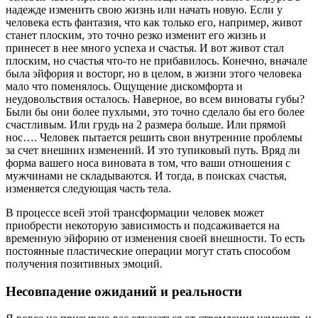
надежде изменить свою жизнь или начать новую. Если у
человека есть фантазия, что как только его, например, живот
станет плоским, это точно резко изменит его жизнь и
принесет в нее много успеха и счастья. И вот живот стал
плоским, но счастья что-то не прибавилось. Конечно, вначале
была эйфория и восторг, но в целом, в жизни этого человека
мало что поменялось. Ощущение дискомфорта и
неудовольствия осталось. Наверное, во всем виноваты губы?
Были бы они более пухлыми, это точно сделало бы его более
счастливым. Или грудь на 2 размера больше. Или прямой
нос…. Человек пытается решить свои внутренние проблемы
за счет внешних изменений. И это тупиковый путь. Вряд ли
форма вашего носа виновата в том, что ваши отношения с
мужчинами не складываются. И тогда, в поисках счастья,
изменяется следующая часть тела.
В процессе всей этой трансформации человек может
приобрести некоторую зависимость и подсаживается на
временную эйфорию от изменения своей внешности. То есть
постоянные пластические операции могут стать способом
получения позитивных эмоций.
Несовпадение ожиданий и реальности