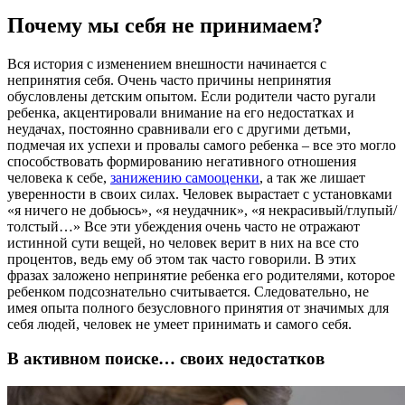
Почему мы себя не принимаем?
Вся история с изменением внешности начинается с
непринятия себя. Очень часто причины непринятия
обусловлены детским опытом. Если родители часто ругали
ребенка, акцентировали внимание на его недостатках и
неудачах, постоянно сравнивали его с другими детьми,
подмечая их успехи и провалы самого ребенка – все это могло
способствовать формированию негативного отношения
человека к себе,
занижению самооценки
, а так же лишает
уверенности в своих силах. Человек вырастает с установками
«я ничего не добьюсь», «я неудачник», «я некрасивый/глупый/
толстый…» Все эти убеждения очень часто не отражают
истинной сути вещей, но человек верит в них на все сто
процентов, ведь ему об этом так часто говорили. В этих
фразах заложено непринятие ребенка его родителями, которое
ребенком подсознательно считывается. Следовательно, не
имея опыта полного безусловного принятия от значимых для
себя людей, человек не умеет принимать и самого себя.
В активном поиске… своих недостатков