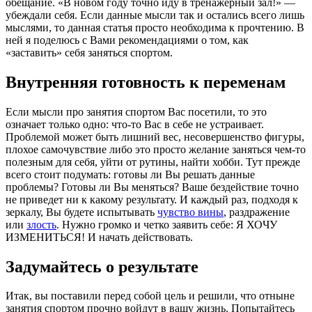
обещание. «В новом году точно иду в тренажерный зал!» —
убеждали себя. Если данные мысли так и остались всего лишь
мыслями, то данная статья просто необходима к прочтению. В
ней я поделюсь с Вами рекомендациями о том, как
«заставить» себя заняться спортом.
Внутренняя готовность к переменам
Если мысли про занятия спортом Вас посетили, то это
означает только одно: что-то Вас в себе не устраивает.
Проблемой может быть лишний вес, несовершенство фигуры,
плохое самочувствие либо это просто желание заняться чем-то
полезным для себя, уйти от рутины, найти хобби. Тут прежде
всего стоит подумать: готовы ли Вы решать данные
проблемы? Готовы ли Вы меняться? Ваше бездействие точно
не приведет ни к какому результату. И каждый раз, подходя к
зеркалу, Вы будете испытывать
чувство вины
, раздражение
или
злость
. Нужно громко и четко заявить себе: Я ХОЧУ
ИЗМЕНИТЬСЯ! И начать действовать.
Задумайтесь о результате
Итак, вы поставили перед собой цель и решили, что отныне
занятия спортом прочно войдут в вашу жизнь. Попытайтесь