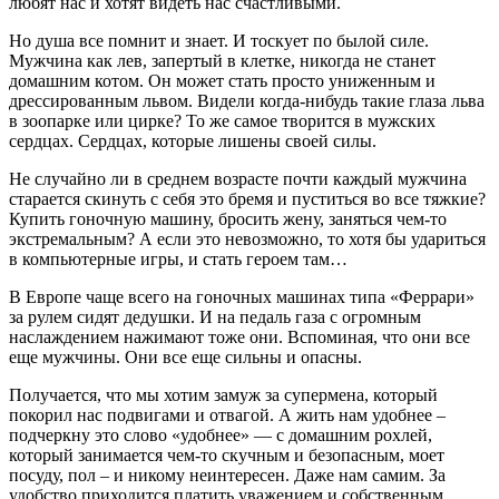
любят нас и хотят видеть нас счастливыми.
Но душа все помнит и знает. И тоскует по былой силе.
Мужчина как лев, запертый в клетке, никогда не станет
домашним котом. Он может стать просто униженным и
дрессированным львом. Видели когда-нибудь такие глаза льва
в зоопарке или цирке? То же самое творится в мужских
сердцах. Сердцах, которые лишены своей силы.
Не случайно ли в среднем возрасте почти каждый мужчина
старается скинуть с себя это бремя и пуститься во все тяжкие?
Купить гоночную машину, бросить жену, заняться чем-то
экстремальным? А если это невозможно, то хотя бы удариться
в компьютерные игры, и стать героем там…
В Европе чаще всего на гоночных машинах типа «Феррари»
за рулем сидят дедушки. И на педаль газа с огромным
наслаждением нажимают тоже они. Вспоминая, что они все
еще мужчины. Они все еще сильны и опасны.
Получается, что мы хотим замуж за супермена, который
покорил нас подвигами и отвагой. А жить нам удобнее –
подчеркну это слово «удобнее» — с домашним рохлей,
который занимается чем-то скучным и безопасным, моет
посуду, пол – и никому неинтересен. Даже нам самим. За
удобство приходится платить уважением и собственным