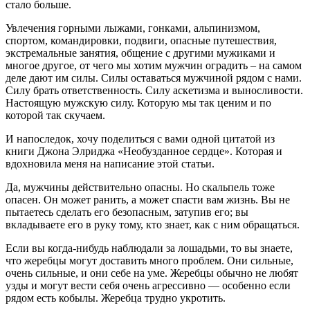
стало больше.
Увлечения горными лыжами, гонками, альпинизмом,
спортом, командировки, подвиги, опасные путешествия,
экстремальные занятия, общение с другими мужиками и
многое другое, от чего мы хотим мужчин оградить – на самом
деле дают им силы. Силы оставаться мужчиной рядом с нами.
Силу брать ответственность. Силу аскетизма и выносливости.
Настоящую мужскую силу. Которую мы так ценим и по
которой так скучаем.
И напоследок, хочу поделиться с вами одной цитатой из
книги Джона Элриджа «Необузданное сердце». Которая и
вдохновила меня на написание этой статьи.
Да, мужчины действительно опасны. Но скальпель тоже
опасен. Он может ранить, а может спасти вам жизнь. Вы не
пытаетесь сделать его безопасным, затупив его; вы
вкладываете его в руку тому, кто знает, как с ним обращаться.
Если вы когда-нибудь наблюдали за лошадьми, то вы знаете,
что жеребцы могут доставить много проблем. Они сильные,
очень сильные, и они себе на уме. Жеребцы обычно не любят
узды и могут вести себя очень агрессивно — особенно если
рядом есть кобылы. Жеребца трудно укротить.