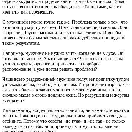
берете аккуратно и продумываете – а что будет потом? У вас
есть некая инструкция, как обходиться с баночками, как их
хранить, как перемещать.
С мужчиной нужно точно так же. Проблема только в том, что
этой инструкции у нас нет. И мы ставим эксперименты. Одно
взорвали. Другое расплавили. Тут покалечились. И все бы
ничего, если бы мы запоминали, какие действия приводят к
таким результатам.
Например, мужчину не нужно злить, когда он не в духе. Об
этом знают многие. А кто так делает? Что пытается сначала
умиротворить дорогого и привести его в доброе
расположение, а уже потом решать проблемы?
Чаще всего раздраженный мужчина получает подпитку тут же
упреками жены, ее обидами, гневом. И происходит взрыв. Его
сила колеблется в зависимости от самого мужчины и того,
сколько масла в огонь подлила жена. Но разрушения и жертвы
всегда есть.
Или мужчину, воодушевленного чем-то, не нужно отвлекать и
мешать. Наконец он сел с удовольствием прибивать гвоздь –
отойдите. Потому что советы «не туда» и «не так» не только
выведут его из себя, но и приведут к тому, что больше ни
одного гвоздя он не забьет.