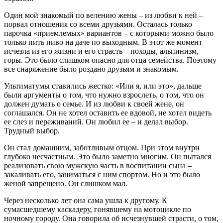
Один мой знакомый по велению жены – из любви к ней –
порвал отношения со всеми друзьями. Осталась только
парочка «приемлемых» вариантов – с которыми можно было
только пить пиво на даче по выходным. В этот же момент
исчезла из его жизни и его страсть – походы, альпинизм,
горы. Это было слишком опасно для отца семейства. Поэтому
все снаряжение было роздано друзьям и знакомым.
Ультиматумы ставились жестко: «Или я, или это», дальше
были аргументы о том, что нужно взрослеть, о том, что он
должен думать о семье. И из любви к своей жене, он
соглашался. Он не хотел оставить ее вдовой, не хотел видеть
ее слез и переживаний. Он любил ее – и делал выбор.
Трудный выбор.
Он стал домашним, заботливым отцом. При этом внутри
глубоко несчастным. Это было заметно многим. Он пытался
реализовать свою мужскую часть в воспитании сына –
закаливать его, заниматься с ним спортом. Но и это было
женой запрещено. Он слишком мал.
Через несколько лет она сама ушла к другому. К
сумасшедшему каскадеру, гонявшему на мотоцикле по
ночному городу. Она говорила об исчезнувшей страсти, о том,