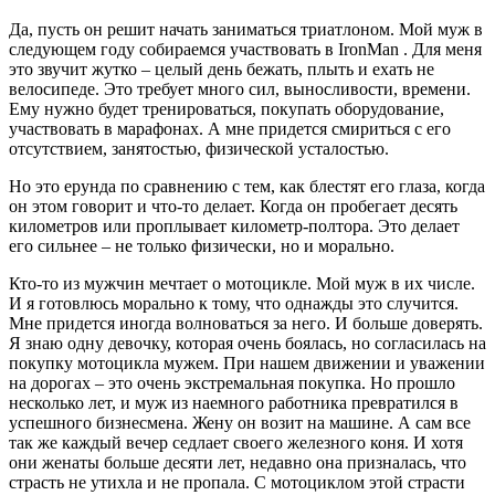
Да, пусть он решит начать заниматься триатлоном. Мой муж в
следующем году собираемся участвовать в IronMan . Для меня
это звучит жутко – целый день бежать, плыть и ехать не
велосипеде. Это требует много сил, выносливости, времени.
Ему нужно будет тренироваться, покупать оборудование,
участвовать в марафонах. А мне придется смириться с его
отсутствием, занятостью, физической усталостью.
Но это ерунда по сравнению с тем, как блестят его глаза, когда
он этом говорит и что-то делает. Когда он пробегает десять
километров или проплывает километр-полтора. Это делает
его сильнее – не только физически, но и морально.
Кто-то из мужчин мечтает о мотоцикле. Мой муж в их числе.
И я готовлюсь морально к тому, что однажды это случится.
Мне придется иногда волноваться за него. И больше доверять.
Я знаю одну девочку, которая очень боялась, но согласилась на
покупку мотоцикла мужем. При нашем движении и уважении
на дорогах – это очень экстремальная покупка. Но прошло
несколько лет, и муж из наемного работника превратился в
успешного бизнесмена. Жену он возит на машине. А сам все
так же каждый вечер седлает своего железного коня. И хотя
они женаты больше десяти лет, недавно она призналась, что
страсть не утихла и не пропала. С мотоциклом этой страсти