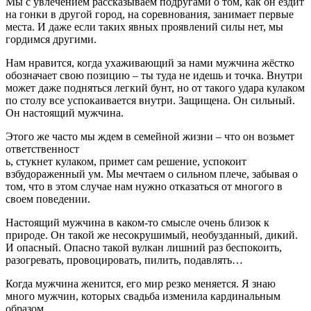
Мы с увлечением рассказываем подругами о том, как он ездит
на гонки в другой город, на соревнования, занимает первые
места. И даже если таких явных проявлений силы нет, мы
гордимся другими.
Нам нравится, когда ухаживающий за нами мужчина жёстко
обозначает свою позицию – ты туда не идешь и точка. Внутри
может даже подняться легкий бунт, но от такого удара кулаком
по столу все успокаивается внутри. Защищена. Он сильный.
Он настоящий мужчина.
Этого же часто мы ждем в семейной жизни – что он возьмет
ответственност
ь, стукнет кулаком, примет сам решение, успокоит
взбудораженный ум. Мы мечтаем о сильном плече, забывая о
том, что в этом случае нам нужно отказаться от многого в
своем поведении.
Настоящий мужчина в каком-то смысле очень близок к
природе. Он такой же несокрушимый, необузданный, дикий.
И опасный. Опасно такой вулкан лишний раз беспокоить,
разогревать, провоцировать, пилить, подавлять…
Когда мужчина женится, его мир резко меняется. Я знаю
много мужчин, которых свадьба изменила кардинальным
образом.