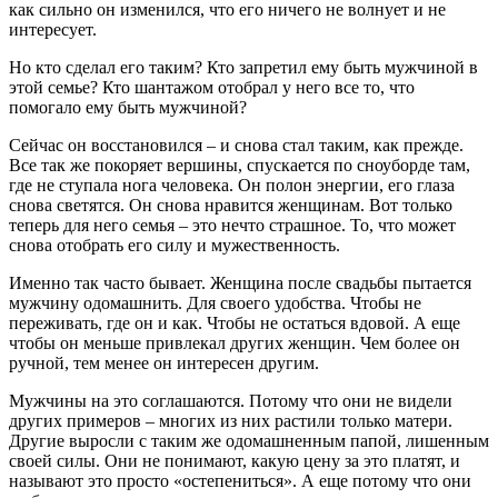
как сильно он изменился, что его ничего не волнует и не
интересует.
Но кто сделал его таким? Кто запретил ему быть мужчиной в
этой семье? Кто шантажом отобрал у него все то, что
помогало ему быть мужчиной?
Сейчас он восстановился – и снова стал таким, как прежде.
Все так же покоряет вершины, спускается по сноуборде там,
где не ступала нога человека. Он полон энергии, его глаза
снова светятся. Он снова нравится женщинам. Вот только
теперь для него семья – это нечто страшное. То, что может
снова отобрать его силу и мужественность.
Именно так часто бывает. Женщина после свадьбы пытается
мужчину одомашнить. Для своего удобства. Чтобы не
переживать, где он и как. Чтобы не остаться вдовой. А еще
чтобы он меньше привлекал других женщин. Чем более он
ручной, тем менее он интересен другим.
Мужчины на это соглашаются. Потому что они не видели
других примеров – многих из них растили только матери.
Другие выросли с таким же одомашненным папой, лишенным
своей силы. Они не понимают, какую цену за это платят, и
называют это просто «остепениться». А еще потому что они